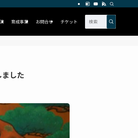
演
育成事業
お問合せ
チケット
しました