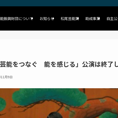
能振興財団について
お知らせ
松尾芸能賞
助成事業
自主公
統芸能をつなぐ 能を感じる」公演は終了
年11月9日