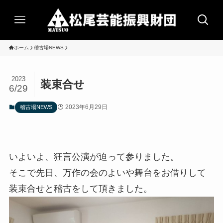
ホーム
稽古場NEWS
2023
装束合せ
6/29
2023年6月29日
稽古場NEWS
いよいよ、狂言公演が迫って参りました。
そこで先日、万作の会のよいや舞台をお借りして
装束合せと稽古をして頂きました。