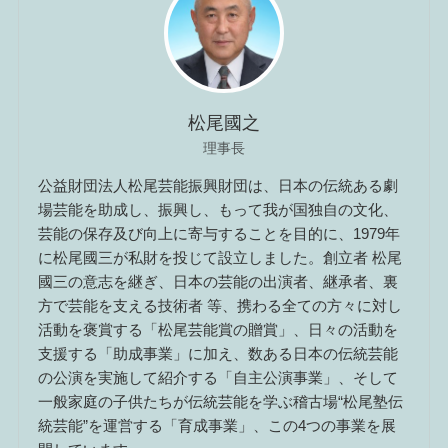
松尾國之
理事長
公益財団法人松尾芸能振興財団は、日本の伝統ある劇
場芸能を助成し、振興し、もって我が国独自の文化、
芸能の保存及び向上に寄与することを目的に、1979年
に松尾國三が私財を投じて設立しました。創立者 松尾
國三の意志を継ぎ、日本の芸能の出演者、継承者、裏
方で芸能を支える技術者 等、携わる全ての方々に対し
活動を褒賞する「松尾芸能賞の贈賞」、日々の活動を
支援する「助成事業」に加え、数ある日本の伝統芸能
の公演を実施して紹介する「自主公演事業」、そして
一般家庭の子供たちが伝統芸能を学ぶ稽古場“松尾塾伝
統芸能”を運営する「育成事業」、この4つの事業を展