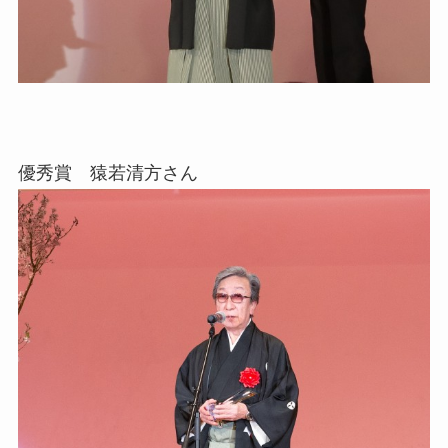
優秀賞 猿若清方さん