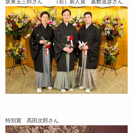
坂東玉三郎さん （右）新人賞 嘉数道彦さん
特別賞 髙田次郎さん