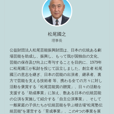
松尾國之
理事長
公益財団法人松尾芸能振興財団は、日本の伝統ある劇
場芸能を助成し、振興し、もって我が国独自の文化、
芸能の保存及び向上に寄与することを目的に、1979年
に松尾國三が私財を投じて設立しました。創立者 松尾
國三の意志を継ぎ、日本の芸能の出演者、継承者、裏
方で芸能を支える技術者 等、携わる全ての方々に対し
活動を褒賞する「松尾芸能賞の贈賞」、日々の活動を
支援する「助成事業」に加え、数ある日本の伝統芸能
の公演を実施して紹介する「自主公演事業」、そして
一般家庭の子供たちが伝統芸能を学ぶ稽古場“松尾塾伝
統芸能”を運営する「育成事業」、この4つの事業を展