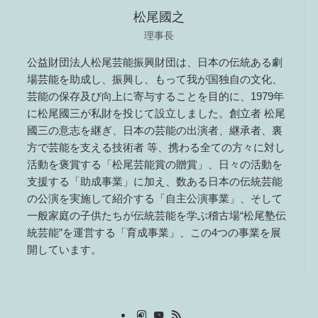
松尾國之
理事長
公益財団法人松尾芸能振興財団は、日本の伝統ある劇
場芸能を助成し、振興し、もって我が国独自の文化、
芸能の保存及び向上に寄与することを目的に、1979年
に松尾國三が私財を投じて設立しました。創立者 松尾
國三の意志を継ぎ、日本の芸能の出演者、継承者、裏
方で芸能を支える技術者 等、携わる全ての方々に対し
活動を褒賞する「松尾芸能賞の贈賞」、日々の活動を
支援する「助成事業」に加え、数ある日本の伝統芸能
の公演を実施して紹介する「自主公演事業」、そして
一般家庭の子供たちが伝統芸能を学ぶ稽古場“松尾塾伝
統芸能”を運営する「育成事業」、この4つの事業を展
開しています。