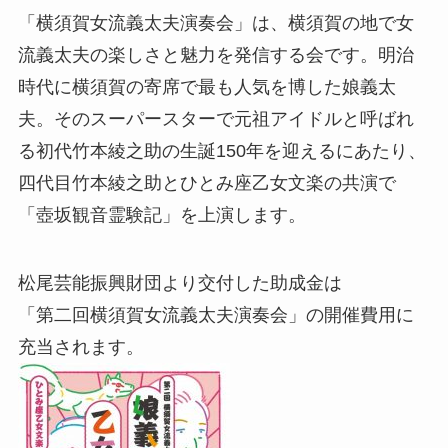
「横須賀女流義太夫演奏会」は、横須賀の地で女
流義太夫の楽しさと魅力を発信する会です。明治
時代に横須賀の寄席で最も人気を博した娘義太
夫。そのスーパースターで元祖アイドルと呼ばれ
る初代竹本綾之助の生誕150年を迎えるにあたり、
四代目竹本綾之助とひとみ座乙女文楽の共演で
「壺坂観音霊験記」を上演します。
松尾芸能振興財団より交付した助成金は
「第二回横須賀女流義太夫演奏会」の開催費用に
充当されます。