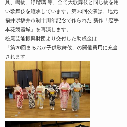
具、鳴物、浄瑠璃 等、全て大歌舞伎と同じ物を用
い歌舞伎を継承しています。第20回公演は、地元
福井県坂井市制十周年記念で作られた 新作「恋手
本花競霞城」を再演します。
松尾芸能振興財団より交付した助成金は
「第20回まるおか子供歌舞伎」の開催費用に充当
されます。