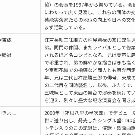
協）の会長を1997年から努めている。
にわたって広く見渡し、これらの団体の
芸能実演家たちの地位の向上や日本の文
まず活動している。
屋東成
江戸長唄三味線方の杵屋勝禄の家に双生
弟。同門の仲間、またライバルとして修
屋勝禄
されるほど名コンビとなる。兄は美声に
で珍重され、弟の鮮やかな撥さばきも高
や京都花街での指導など両人とも東奔西走
年、兄は二代目杵屋勝三郎の俳号、東成
の二代目を同時襲名し、以後、ふたりで
三味線として東西の舞台で演奏を続けてい
を迎え、別々に盛大な記念演奏会を開き
川きよし
2000年「箱根八里の半次郎」でデビュ
世に送り出し、発売したシングル盤CDは
トテン入りのこの記録は、演歌・歌謡曲