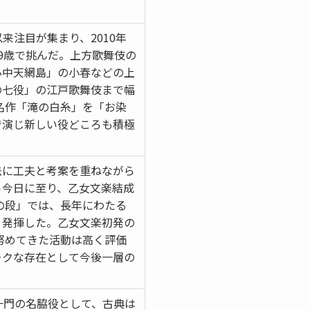
来注目が集まり、2010年
9歳で挑んだ。上方歌舞伎の
心中天網島」の小春などの上
の七役」の江戸歌舞伎まで幅
の名作「滝の白糸」を「お染
で演じ新しい役どころも積極
法に工夫と考案を重ねながら
ら今日に至り、乙女文楽結成
の段」では、長年にわたる
く発揮した。乙女文楽初発の
努めてきた活動は高く評価
ークな存在として今後一層の
一門の名脇役として、古典は