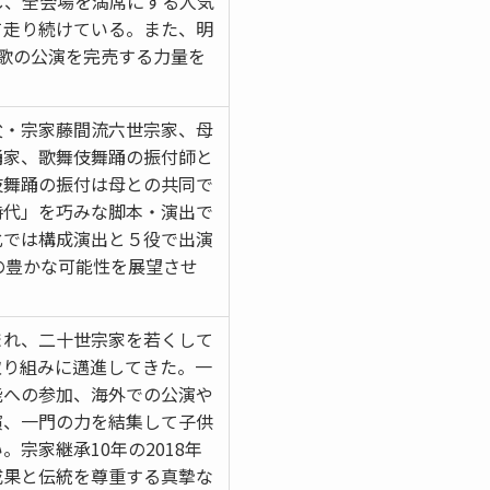
し、全会場を満席にする人気
て走り続けている。また、明
歌の公演を完売する力量を
父・宗家藤間流六世宗家、母
踊家、歌舞伎舞踊の振付師と
伎舞踊の振付は母との共同で
時代」を巧みな脚本・演出で
化では構成演出と５役で出演
の豊かな可能性を展望させ
まれ、二十世宗家を若くして
取り組みに邁進してきた。一
能への参加、海外での公演や
演、一門の力を結集して子供
宗家継承10年の2018年
成果と伝統を尊重する真摯な