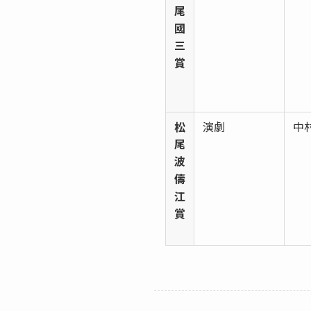
尾
國
三
賞
松
演劇
中
尾
波
儔
江
賞