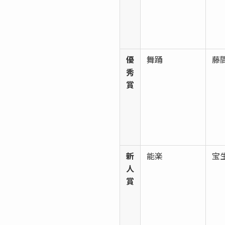
優
舞踊
藤
秀
賞
新
能楽
宝
人
賞