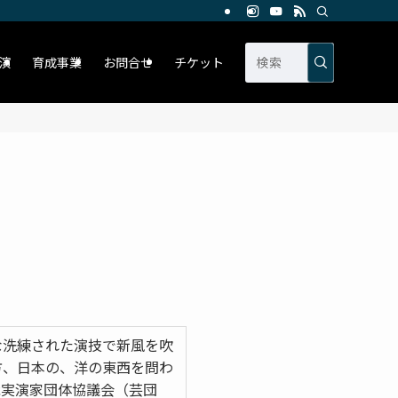
演
育成事業
お問合せ
チケット
な洗練された演技で新風を吹
方、日本の、洋の東西を問わ
能実演家団体協議会（芸団