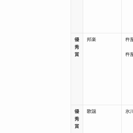
優
邦楽
杵
秀
賞
杵
優
歌謡
氷
秀
賞