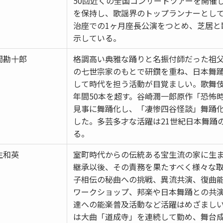
50回近くの全国コンサートツアーを開催
を保持し、歌謡界のトップランナーとし
治座での1ヶ月座長公演をつとめ、芝居と
示している。
間勘十郎
格調高い典雅な踊りと名振付師だった祖
の七世宗家のもとで研鑽を重ね、日本舞
して時代を担う活動が目覚ましい。歌舞
年間50本を超す。谷崎潤一郎原作「恐怖
見事に舞踊化し、「凄惨四谷怪談」舞踊
した。多芸多才な活躍は21世紀日本舞踊
る。
生和英
室町時代からの伝統ある宝生流の家に生
継承以後、その責務を果たすべく様々な
子相伝の秘曲への挑戦、異流共演、復曲
ワークショップ、邦楽や日本舞踊との共
達への能楽普及活動など活躍はめざましい。
は大曲「道成寺」を連続して勤め、舞台