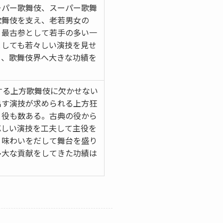
ーパー歌舞伎、スーパー歌舞
歌舞伎を支え、老若男女の
。最古参として若手の多い一
としても若々しい演技を見せ
り、歌舞伎界へ大きな功績を
する上方歌舞伎に欠かせない
出す演技が求められる上方狂
り役も数ある。古典の役から
応しい演技を工夫して主役を
、味わいをだして舞台を盛り
多大な貢献をしてきた功績は