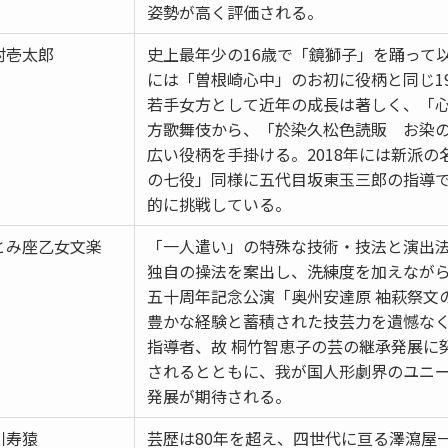
姿勢が高く評価される。
村壱太郎
史上最年少の16歳で「鏡獅子」を踊って以
には「曽根崎心中」のお初に役柄と同じ1
若手女方として近年の成長は著しく、「
方歌舞伎から、「於染久松色読販 お染
広い役柄を手掛ける。2018年には新派
の七役」同様に五代目坂東玉三郎の指導
的に挑戦している。
とみ座乙女文楽
「一人遣い」の特殊な技術・技法と演出
独自の操法を案出し、洗練度を加えなが
五十周年記念公演「奥州安達原 袖萩祭文
豊かな経験と蓄積された技芸力を遺憾な
指導者、故 桐竹智恵子の芸の継承発展に
されるとともに、我が国人形劇界のユニ
発展が期待される。
川寿猿
芸歴は80年を超え、四世代に亘る澤瀉屋