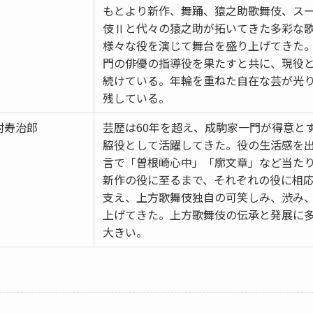
もとより新作、舞踊、猿之助歌舞伎、ス
伎Ⅱと代々の猿之助が拓いてきた多彩な
様々な役を演じて舞台を盛り上げてきた
門の俳優の指導役を果たすと共に、現役
続けている。年輪を重ねた自在な芸が光
残している。
村寿治郎
芸歴は60年を超え、成駒家一門が得意と
脇役として活躍してきた。役の生活感を
言で「曽根崎心中」「廓文章」など当た
新作の役に至るまで、それぞれの役に相
支え、上方歌舞伎独自の可笑しみ、渋み
上げてきた。上方歌舞伎の伝承と発展に
大きい。