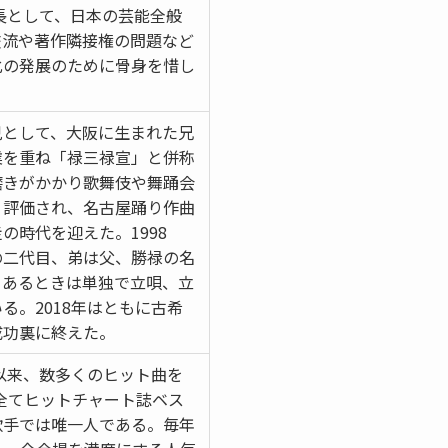
会長として、日本の芸能全般
交流や著作隣接権の問題など
化の発展のために骨身を惜し
児として、大阪に生まれた兄
業を重ね「禄三禄宣」と併称
磨きがかかり歌舞伎や舞踊会
く評価され、名古屋踊り作曲
の時代を迎えた。1998
の二代目、弟は父、勝禄の名
、あるときは単独で立唄、立
る。2018年はともに古希
成功裏に終えた。
ー以来、数多くのヒット曲を
全てヒットチャート誌ベス
歌手では唯一人である。毎年