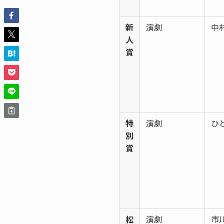
新
演劇
中
人
賞
特
演劇
ひ
別
賞
松
演劇
市