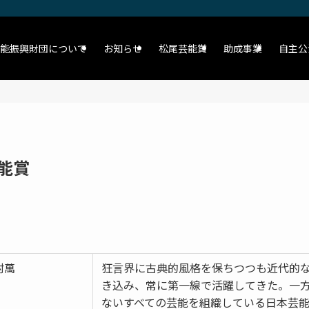
能振興財団について
お知らせ
松尾芸能賞
助成事業
自主公
能賞
村萬
狂言界に古典的風格を保ちつつも近代的
き込み、常に第一線で活躍してきた。一
ないすべての芸能を組織している日本芸