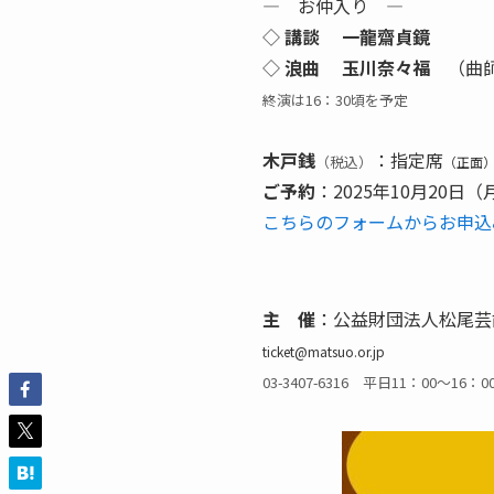
― お仲入り ―
◇
講談 一龍齋貞鏡
◇
浪曲 玉川奈々福
（曲師
終演は16：30頃を予定
木戸銭
：指定席
（税込）
（正面
ご予約
：2025年10月20日（
こちらのフォームからお申込
主 催
：公益財団法人松尾芸
ticket@matsuo.or.jp
03-3407-6316 平日11：00～16：0