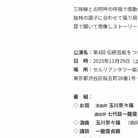
三味線との阿吽の呼吸で感動
独特の調子に合わせて張り扇
耳で聞いて想像しストーリー
公演名
：第4回 伝統芸能を
日 時
：2025年11月29日（
場 所
：セルリアンタワー能
東京都渋谷区桜丘町26番1号
番 組
：
◇
お話
玉川奈々福
浪曲師
七代目一龍齋
講談師
◇
浪曲 玉川奈々福
（曲師
◇
講談 一龍齋貞鏡