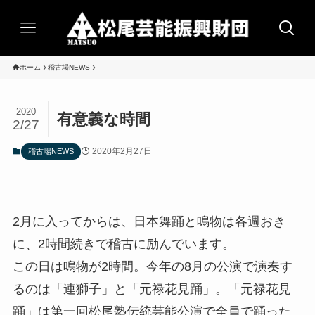
ホーム
稽古場NEWS
2020
有意義な時間
2/27
2020年2月27日
稽古場NEWS
2月に入ってからは、日本舞踊と鳴物は各週おき
に、2時間続きで稽古に励んでいます。
この日は鳴物が2時間。今年の8月の公演で演奏す
るのは「連獅子」と「元禄花見踊」。「元禄花見
踊」は第一回松尾塾伝統芸能公演で全員で踊った