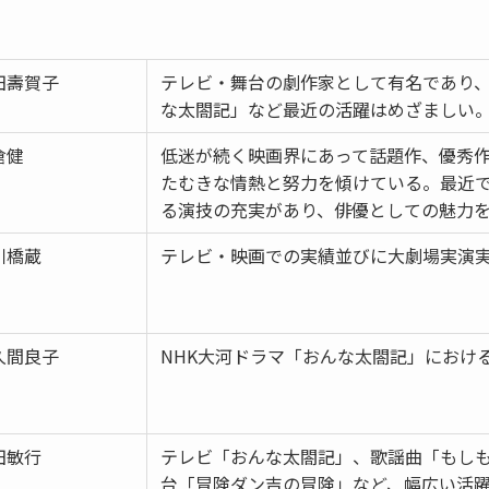
田壽賀子
テレビ・舞台の劇作家として有名であり、
な太閤記」など最近の活躍はめざましい
倉健
低迷が続く映画界にあって話題作、優秀
たむきな情熱と努力を傾けている。最近
る演技の充実があり、俳優としての魅力
川橋蔵
テレビ・映画での実績並びに大劇場実演
久間良子
NHK大河ドラマ「おんな太閤記」におけ
田敏行
テレビ「おんな太閤記」、歌謡曲「もし
台「冒険ダン吉の冒険」など、幅広い活