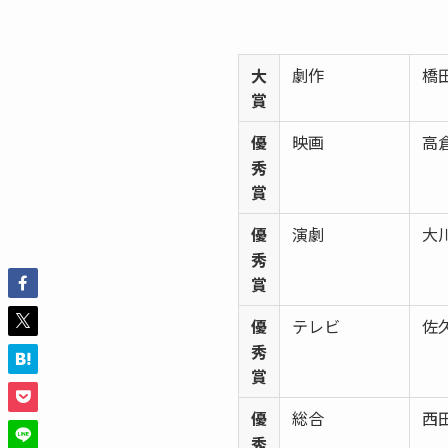
大
劇作
橋
賞
優
映画
高
秀
賞
優
演劇
大
秀
賞
優
テレビ
佐
秀
賞
優
総合
西
秀