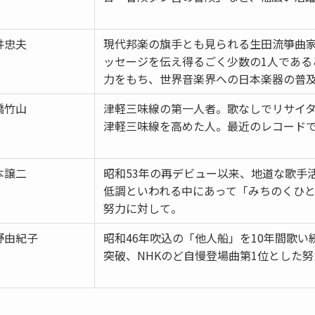
井忠夫
現代邦楽の旗手とも見られる生田流箏曲
ッセージを伝え得るごく少数の1人である
力をもち、世界音楽界への日本楽器の普
橋竹山
津軽三味線の第一人者。歌なしでリサイ
津軽三味線を高めた人。最近のレコード
本譲二
昭和53年の再デビュー以来、地道な歌手
低調といわれる中にあって「みちのくひ
努力に対して。
野由紀子
昭和46年吹込の「他人船」を10年間歌い
突破、NHKのど自慢登場曲第1位とした