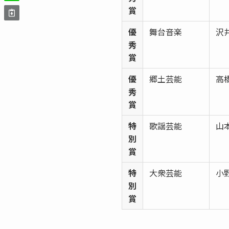
賞
優
舞台音楽
沢
秀
賞
優
郷土芸能
高
秀
賞
特
歌謡芸能
山
別
賞
特
大衆芸能
小
別
賞