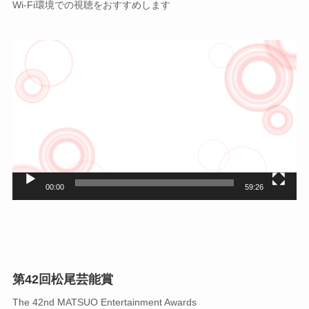
Wi-Fi環境での視聴をおすすめします
動
画
プ
レ
ー
ヤ
ー
00:00
59:26
第42回松尾芸能賞
The 42nd MATSUO Entertainment Awards