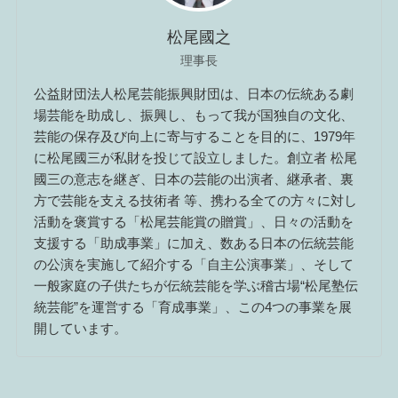
松尾國之
理事長
公益財団法人松尾芸能振興財団は、日本の伝統ある劇
場芸能を助成し、振興し、もって我が国独自の文化、
芸能の保存及び向上に寄与することを目的に、1979年
に松尾國三が私財を投じて設立しました。創立者 松尾
國三の意志を継ぎ、日本の芸能の出演者、継承者、裏
方で芸能を支える技術者 等、携わる全ての方々に対し
活動を褒賞する「松尾芸能賞の贈賞」、日々の活動を
支援する「助成事業」に加え、数ある日本の伝統芸能
の公演を実施して紹介する「自主公演事業」、そして
一般家庭の子供たちが伝統芸能を学ぶ稽古場“松尾塾伝
統芸能”を運営する「育成事業」、この4つの事業を展
開しています。