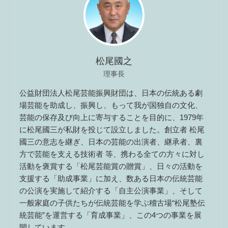
松尾國之
理事長
公益財団法人松尾芸能振興財団は、日本の伝統ある劇
場芸能を助成し、振興し、もって我が国独自の文化、
芸能の保存及び向上に寄与することを目的に、1979年
に松尾國三が私財を投じて設立しました。創立者 松尾
國三の意志を継ぎ、日本の芸能の出演者、継承者、裏
方で芸能を支える技術者 等、携わる全ての方々に対し
活動を褒賞する「松尾芸能賞の贈賞」、日々の活動を
支援する「助成事業」に加え、数ある日本の伝統芸能
の公演を実施して紹介する「自主公演事業」、そして
一般家庭の子供たちが伝統芸能を学ぶ稽古場“松尾塾伝
統芸能”を運営する「育成事業」、この4つの事業を展
開しています。